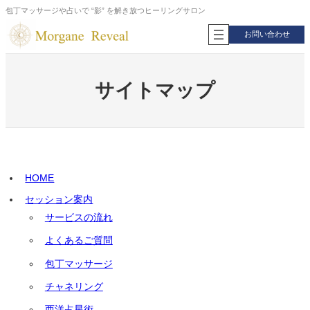
内
包丁マッサージや占いで “影” を解き放つヒーリングサロン
容
お問い合わせ
を
ス
キ
ッ
サイトマップ
プ
HOME
セッション案内
サービスの流れ
よくあるご質問
包丁マッサージ
チャネリング
西洋占星術