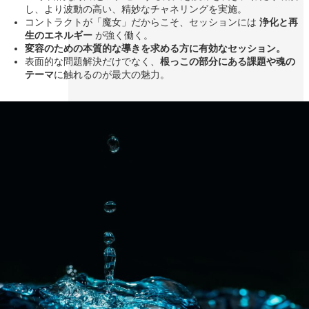
し、より波動の高い、精妙なチャネリングを実施。
コントラクトが「魔女」だからこそ、セッションには
浄化と再
生のエネルギー
が強く働く。
変容のための本質的な導きを求める方に有効なセッション。
表面的な問題解決だけでなく、
根っこの部分にある課題や魂の
テーマ
に触れるのが最大の魅力。