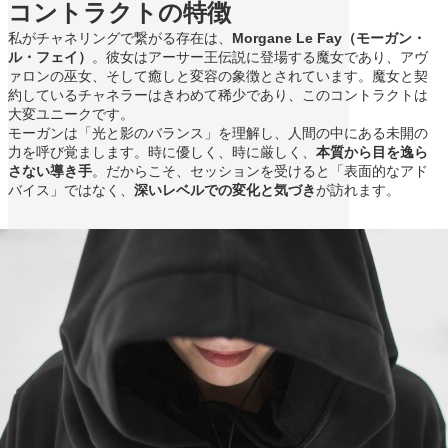
コントラクトの特徴
私がチャネリングで繋がる存在は、
Morgane Le Fay（モーガン・
ル・フェイ）
。彼女はアーサー王伝説に登場する魔女であり、アヴ
ァロンの巫女、そして癒しと変容の象徴とされています。魔女と契
約しているチャネラーはきわめて稀少であり、このコントラクトは
大変ユニークです。
モーガンは「光と影のバランス」を理解し、人間の中にある未開の
力を呼び覚まします。時に優しく、時に厳しく、
本質から目を逸ら
さない導き手
。だからこそ、セッションを受けると「表面的なアド
バイス」ではなく、
深いレベルでの変化と気づき
が訪れます。