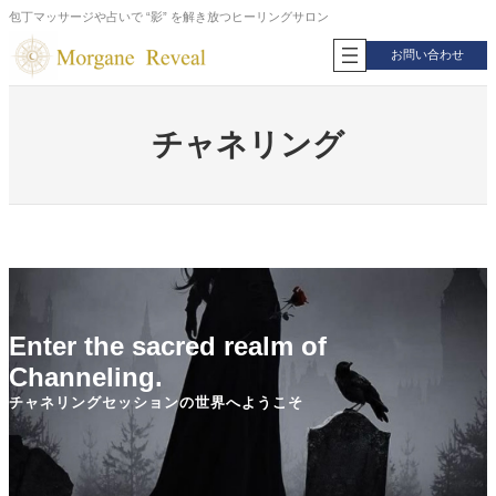
内
包丁マッサージや占いで “影” を解き放つヒーリングサロン
容
お問い合わせ
を
ス
キ
ッ
チャネリング
プ
Enter the sacred realm of
Channeling.
チャネリングセッションの世界へようこそ