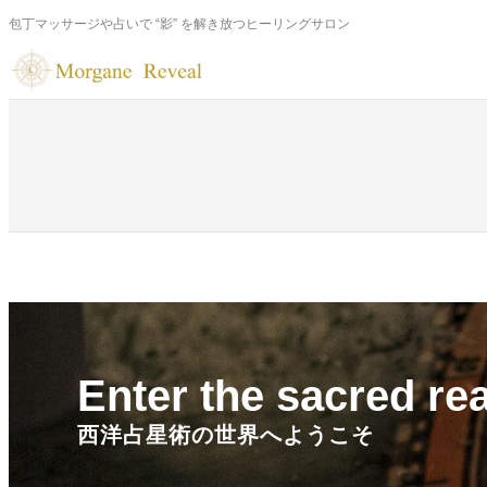
内
包丁マッサージや占いで “影” を解き放つヒーリングサロン
容
を
ス
キ
ッ
プ
Enter the sacred re
西洋占星術の世界へようこそ