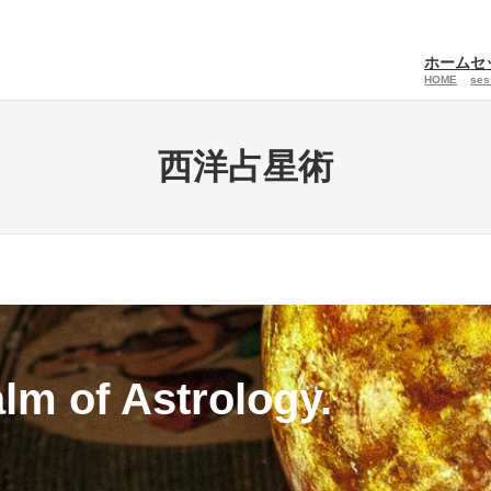
ホーム
セ
HOME
ses
西洋占星術
alm of Astrology.