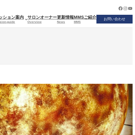
Facebo
Insta
Yo
ッション案内
サロンオーナー
更新情報
MMSご紹介
お問い合わせ
sion-guide
Overview
News
MMS